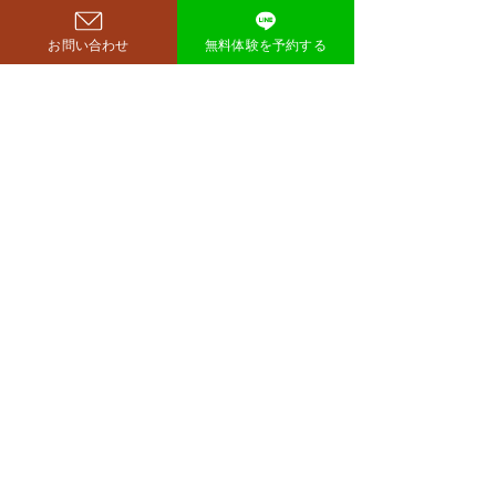
イナス38キロのダイエットに
コメントを追加…
ダイエットで最
お問い合わせ
無料体験を予約する
成功したと話題になっていま
な方法は「続け
す。 その劇的な変化にオード
法」
リー・若林正恭さんも驚きを
見せており、SNSでも大きく
注目を集めています。 鈴木も
西尾市のパーソナルジム
​リット
ぐらが痩せたのはいつ？きっ
richer fitness
かけは何？ もぐらさんがダイ
エット成功を明かしたのは、
2026年4月6日深夜放送の
TBSラジオ「空気階段の踊り
場」。 リスナーの
完全予約制→