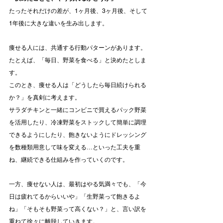
たったそれだけの差が、1ヶ月後、3ヶ月後、そして
1年後に大きな違いを生み出します。
痩せる人には、共通する行動パターンがあります。
たとえば、「毎日、野菜を食べる」と決めたとしま
す。
このとき、痩せる人は「どうしたら毎日続けられる
か？」を真剣に考えます。
サラダチキンと一緒にコンビニで買えるパック野菜
を活用したり、冷凍野菜をストックして簡単に調理
できるようにしたり、飽きないようにドレッシング
を数種類用意して味を変える…といった工夫を重
ね、継続できる仕組みを作っていくのです。
一方、痩せない人は、最初はやる気満々でも、「今
日は疲れてるからいいや」「生野菜って飽きるよ
ね」「そもそも野菜って高くない？」と、言い訳を
重ねて徐々に離脱していきます。