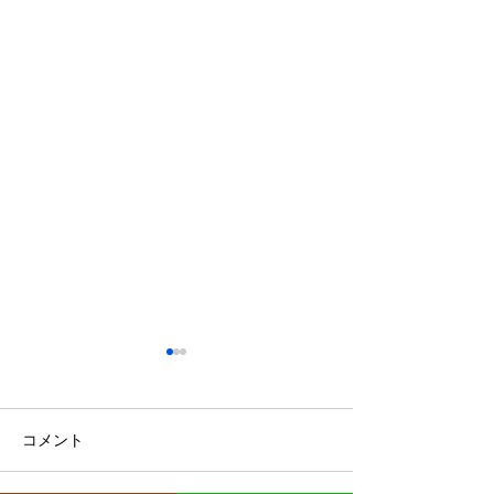
鈴木もぐらが痩せた！3ヶ
月で38キロ減のダイエッ
ト方法とは？
空気階段・鈴木もぐらさん
コメント
（38）が、わずか3ヶ月で体
重123キロから85キロへ、マ