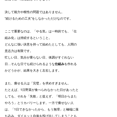
決して能力や根性の問題ではありません。
“続けるための工夫”をしなかっただけなのです。
ここで重要なのは、「やる気」は一時的でも、「仕
組み化」は持続するということ。
どんなに強い決意を持って始めたとしても、人間の
意志力は有限です。
忙しい日、気分が乗らない日、体調がすぐれない
日…そんな日でも続けられるような
仕組み
を作れる
かどうかが、結果を大きく左右します。
また、痩せる人は「完璧」を求めすぎません。
たとえば、1日野菜が食べられなかった日があったと
しても、それを「失敗」と捉えず、「明日からまた
やろう」とリカバリーします。一方で痩せない人
は、「1日できなかったから、もう無理」と極端に落
ち込み、ダイエット自体を投げ出してしまうことも