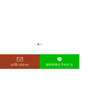
鈴木もぐらが痩せた！3ヶ
月で38キロ減のダイエッ
ト方法とは？
空気階段・鈴木もぐらさん
コメント
お問い合わせ
無料体験を予約する
（38）が、わずか3ヶ月で体
重123キロから85キロへ、マ
イナス38キロのダイエットに
コメントを追加…
ダイエットで最
成功したと話題になっていま
な方法は「続け
す。 その劇的な変化にオード
法」
リー・若林正恭さんも驚きを
見せており、SNSでも大きく