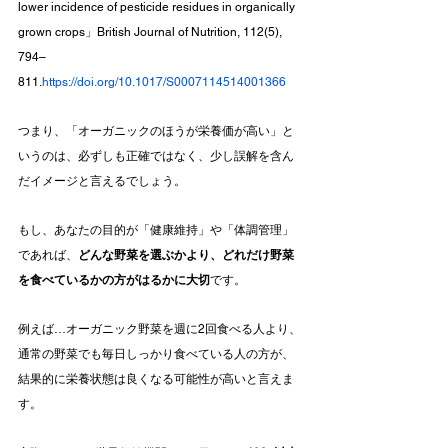
lower incidence of pesticide residues in organically 
grown crops」British Journal of Nutrition, 112(5), 
794–
811.
https://doi.org/10.1017/S0007114514001366
つまり、「オーガニックのほうが栄養価が高い」と
いうのは、必ずしも正確ではなく、少し誤解を含ん
だイメージと言えるでしょう。
もし、あなたの目的が「健康維持」や「体調管理」
であれば、
どんな野菜を選ぶかより、どれだけ野菜
を食べているかの方がはるかに大切
です。
例えば…オーガニック野菜を週に2回食べる人より、
通常の野菜でも毎日しっかり食べている人の方が、
結果的に栄養状態は良くなる可能性が高いと言えま
す。