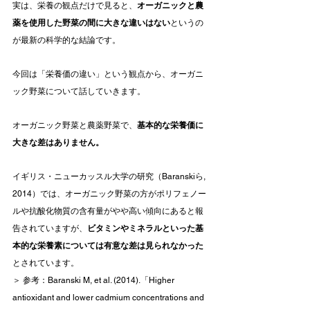
実は、栄養の観点だけで見ると、
オーガニックと農
薬を使用した野菜の間に大きな違いはない
というの
が最新の科学的な結論です。
今回は「栄養価の違い」という観点から、オーガニ
ック野菜について話していきます。
オーガニック野菜と農薬野菜で、
基本的な栄養価に
大きな差はありません。
イギリス・ニューカッスル大学の研究（Baranskiら, 
2014）では、オーガニック野菜の方がポリフェノー
ルや抗酸化物質の含有量がやや高い傾向にあると報
告されていますが、
ビタミンやミネラルといった基
本的な栄養素については有意な差は見られなかった
とされています。
＞ 参考：Baranski M, et al. (2014).「Higher 
antioxidant and lower cadmium concentrations and 