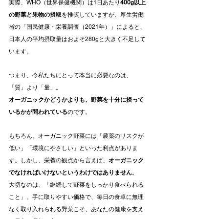
実際、WHO（世界保健機関）は1日あたり
400g以上
の野菜と果物の摂取
を推奨していますが、厚生労働
省の「国民健康・栄養調査（2021年）」によると、
日本人の平均摂取量はおよそ280gと大きく不足して
います。
つまり、今私たちにとって本当に必要なのは、
「質」より「量」。
オーガニックかどうかよりも、野菜を十分に摂って
いるかが問われている
のです。
もちろん、オーガニック野菜には「農薬のリスクが
低い」「環境にやさしい」といった利点がありま
す。しかし、栄養の観点から言えば、
オーガニック
でなければいけないというわけではありません
。
大切なのは、「継続して野菜をしっかり食べられる
こと」。手に取りやすい価格で、毎日の食卓に無理
なく取り入れられる野菜こそ、あなたの健康を支え