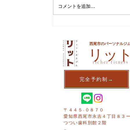
コメントを追加…
夏までに痩せるための最後の
手段
西尾市のパーソナルジ
​リッ
richer fitness
完全予約制→
〒４４５−０８７０
愛知県西尾市​永吉４丁目８３
つつい歯科別館２階