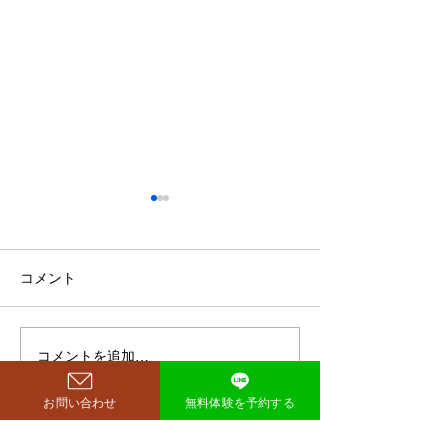
鈴木もぐらが痩せた！3ヶ
月で38キロ減のダイエッ
ト方法とは？
空気階段・鈴木もぐらさん
コメント
（38）が、わずか3ヶ月で体
重123キロから85キロへ、マ
イナス38キロのダイエットに
コメントを追加…
ダイエットで最
成功したと話題になっていま
な方法は「続け
す。 その劇的な変化にオード
お問い合わせ
無料体験を予約する
法」
リー・若林正恭さんも驚きを
見せており、SNSでも大きく