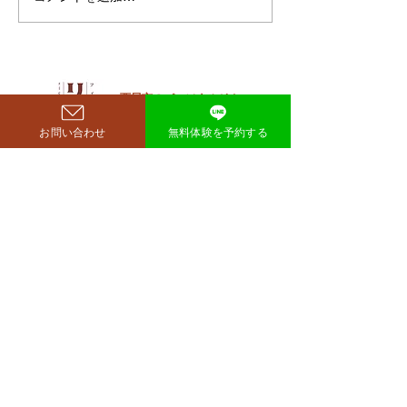
成功したと話題になっていま
な方法は「続け
す。 その劇的な変化にオード
法」
リー・若林正恭さんも驚きを
見せており、SNSでも大きく
注目を集めています。 鈴木も
西尾市のパーソナルジム
​リット
ぐらが痩せたのはいつ？きっ
お問い合わせ
無料体験を予約する
richer fitness
かけは何？ もぐらさんがダイ
エット成功を明かしたのは、
2026年4月6日深夜放送の
TBSラジオ「空気階段の踊り
場」。 リスナーの
完全予約制→