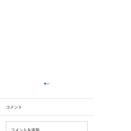
鈴木もぐらが痩せた！3ヶ
月で38キロ減のダイエッ
ト方法とは？
空気階段・鈴木もぐらさん
コメント
（38）が、わずか3ヶ月で体
重123キロから85キロへ、マ
イナス38キロのダイエットに
コメントを追加…
ダイエットで最