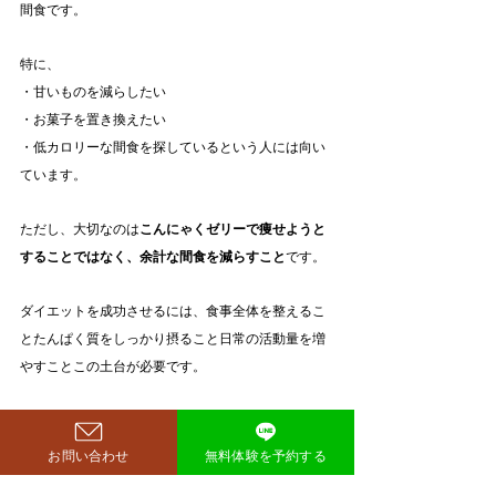
間食です。
特に、
・甘いものを減らしたい
・お菓子を置き換えたい
・低カロリーな間食を探しているという人には向い
ています。
ただし、大切なのは
こんにゃくゼリーで痩せようと
することではなく、余計な間食を減らすこと
です。
ダイエットを成功させるには、食事全体を整えるこ
とたんぱく質をしっかり摂ること日常の活動量を増
やすことこの土台が必要です。
こんにゃくゼリーは、その中で上手に使える便利な
サポート役です。
お問い合わせ
無料体験を予約する