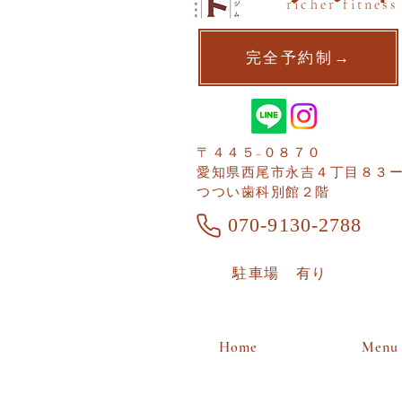
richer fitness
完全予約制→
〒４４５−０８７０
愛知県西尾市​永吉４丁目８３
つつい歯科別館２階
070-9130-2788
​駐車場 有り
Home
Menu