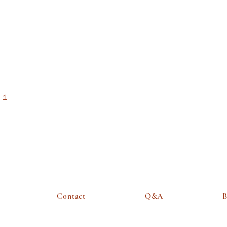
エット成功を明かしたのは、
2026年4月6日深夜放送のTBSラ
ジオ「空気階段の踊り場」。 リ
スナーの
ー１
Contact
Q&A
B