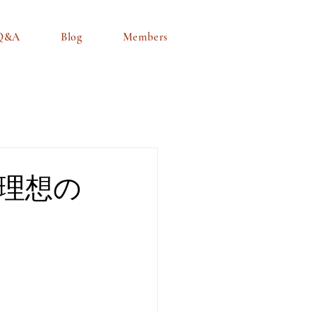
Q&A
Blog
Members
理想の