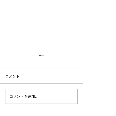
鈴木もぐらが痩せた！3ヶ
月で38キロ減のダイエッ
ト方法とは？
空気階段・鈴木もぐらさん
コメント
（38）が、わずか3ヶ月で体
重123キロから85キロへ、マ
イナス38キロのダイエットに
コメントを追加…
ダイエットで最
成功したと話題になっていま
な方法は「続け
す。 その劇的な変化にオード
法」
リー・若林正恭さんも驚きを