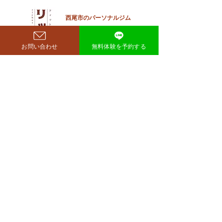
見せており、SNSでも大きく
注目を集めています。 鈴木も
西尾市のパーソナルジム
​リット
ぐらが痩せたのはいつ？きっ
richer fitness
かけは何？ もぐらさんがダイ
お問い合わせ
無料体験を予約する
エット成功を明かしたのは、
2026年4月6日深夜放送の
TBSラジオ「空気階段の踊り
場」。 リスナーの
完全予約制→