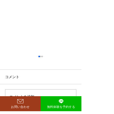
鈴木もぐらが痩せた！3ヶ
月で38キロ減のダイエッ
ト方法とは？
空気階段・鈴木もぐらさん
コメント
（38）が、わずか3ヶ月で体
重123キロから85キロへ、マ
イナス38キロのダイエットに
コメントを追加…
ダイエットで最
成功したと話題になっていま
な方法は「続け
す。 その劇的な変化にオード
お問い合わせ
無料体験を予約する
法」
リー・若林正恭さんも驚きを