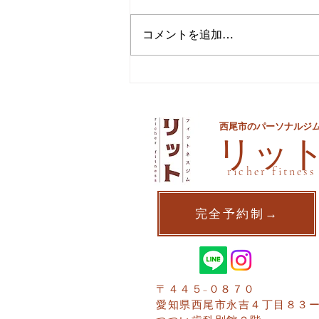
コメントを追加…
夏までに痩せるための最後の
手段
西尾市のパーソナルジ
​リッ
richer fitness
完全予約制→
〒４４５−０８７０
愛知県西尾市​永吉４丁目８３