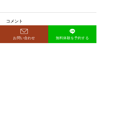
鈴木もぐらが痩せた！3ヶ
月で38キロ減のダイエッ
ト方法とは？
空気階段・鈴木もぐらさん
コメント
（38）が、わずか3ヶ月で体
重123キロから85キロへ、マ
お問い合わせ
無料体験を予約する
イナス38キロのダイエットに
コメントを追加…
ダイエットで最
成功したと話題になっていま
な方法は「続け
す。 その劇的な変化にオード
法」
リー・若林正恭さんも驚きを
見せており、SNSでも大きく
注目を集めています。 鈴木も
西尾市のパーソナルジム
​リット
ぐらが痩せたのはいつ？きっ
richer fitness
かけは何？ もぐらさんがダイ
エット成功を明かしたのは、
2026年4月6日深夜放送の
TBSラジオ「空気階段の踊り
場」。 リスナーの
完全予約制→