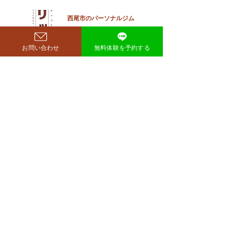
見せており、SNSでも大きく
注目を集めています。 鈴木も
西尾市のパーソナルジム
​リット
ぐらが痩せたのはいつ？きっ
richer fitness
かけは何？ もぐらさんがダイ
お問い合わせ
無料体験を予約する
エット成功を明かしたのは、
2026年4月6日深夜放送の
TBSラジオ「空気階段の踊り
場」。 リスナーの
完全予約制→