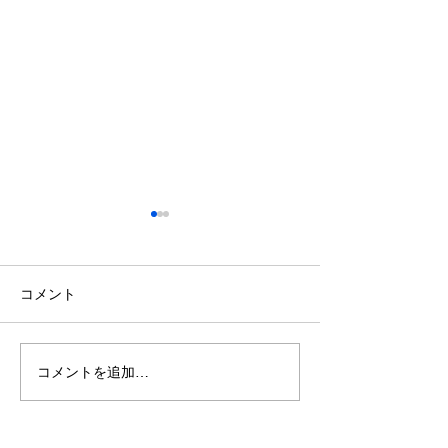
鈴木もぐらが痩せた！3ヶ
月で38キロ減のダイエッ
ト方法とは？
空気階段・鈴木もぐらさん
コメント
（38）が、わずか3ヶ月で体
重123キロから85キロへ、マ
イナス38キロのダイエットに
コメントを追加…
ダイエットで最
成功したと話題になっていま
な方法は「続け
す。 その劇的な変化にオード
法」
リー・若林正恭さんも驚きを