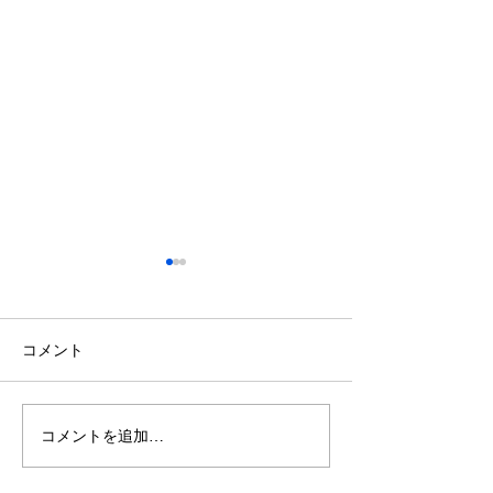
鈴木もぐらが痩せた！3ヶ
月で38キロ減のダイエッ
ト方法とは？
空気階段・鈴木もぐらさん
コメント
（38）が、わずか3ヶ月で体
重123キロから85キロへ、マ
イナス38キロのダイエットに
コメントを追加…
ダイエットで最
成功したと話題になっていま
な方法は「続け
す。 その劇的な変化にオード
法」