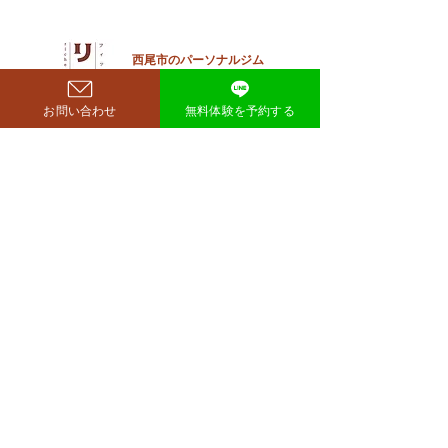
リー・若林正恭さんも驚きを
見せており、SNSでも大きく
注目を集めています。 鈴木も
西尾市のパーソナルジム
​リット
ぐらが痩せたのはいつ？きっ
richer fitness
かけは何？ もぐらさんがダイ
お問い合わせ
無料体験を予約する
エット成功を明かしたのは、
2026年4月6日深夜放送の
TBSラジオ「空気階段の踊り
場」。 リスナーの
完全予約制→