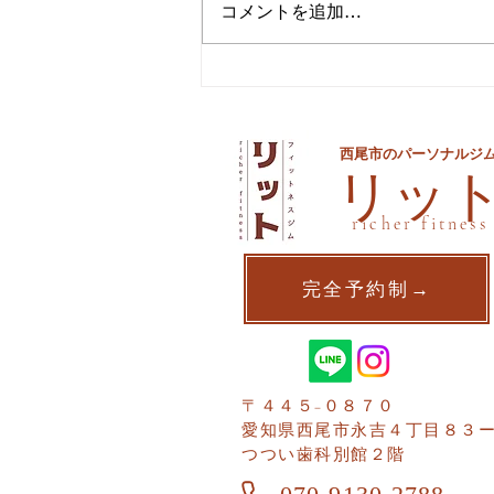
コメントを追加…
夏までに痩せるための最後の
手段
西尾市のパーソナルジ
​リッ
richer fitness
完全予約制→
〒４４５−０８７０
愛知県西尾市​永吉４丁目８３
つつい歯科別館２階