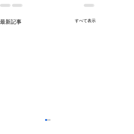
すべて表示
最新記事
鈴木もぐらが痩せた！3ヶ
月で38キロ減のダイエッ