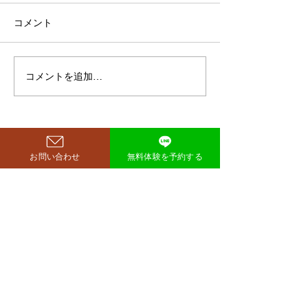
ト方法とは？
空気階段・鈴木もぐらさん
コメント
（38）が、わずか3ヶ月で体
重123キロから85キロへ、マ
イナス38キロのダイエットに
コメントを追加…
ダイエットで最
成功したと話題になっていま
な方法は「続け
す。 その劇的な変化にオード
法」
リー・若林正恭さんも驚きを
見せており、SNSでも大きく
注目を集めています。 鈴木も
西尾市のパーソナルジム
お問い合わせ
無料体験を予約する
​リット
ぐらが痩せたのはいつ？きっ
richer fitness
かけは何？ もぐらさんがダイ
エット成功を明かしたのは、
2026年4月6日深夜放送の
TBSラジオ「空気階段の踊り
場」。 リスナーの
完全予約制→