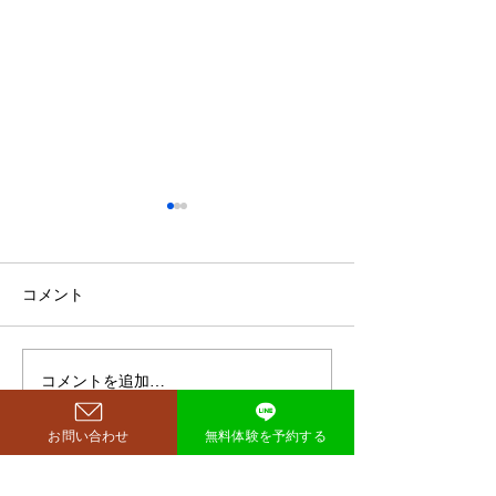
鈴木もぐらが痩せた！3ヶ
月で38キロ減のダイエッ
ト方法とは？
空気階段・鈴木もぐらさん
コメント
（38）が、わずか3ヶ月で体
重123キロから85キロへ、マ
イナス38キロのダイエットに
コメントを追加…
ダイエットで最
成功したと話題になっていま
な方法は「続け
す。 その劇的な変化にオード
法」
お問い合わせ
無料体験を予約する
リー・若林正恭さんも驚きを
見せており、SNSでも大きく