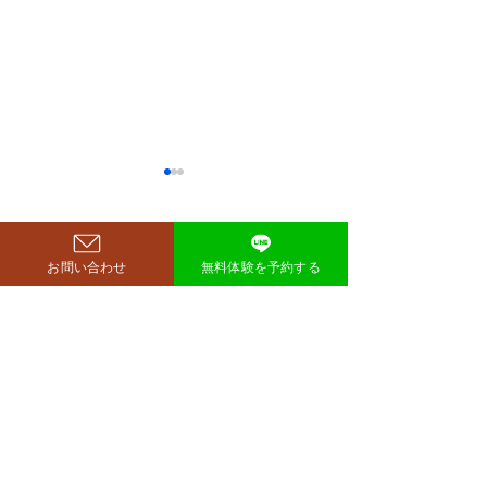
鈴木もぐらが痩せた！3ヶ
月で38キロ減のダイエッ
ト方法とは？
空気階段・鈴木もぐらさん
コメント
お問い合わせ
無料体験を予約する
（38）が、わずか3ヶ月で体
重123キロから85キロへ、マ
イナス38キロのダイエットに
コメントを追加…
ダイエットで最
成功したと話題になっていま
な方法は「続け
す。 その劇的な変化にオード
法」
リー・若林正恭さんも驚きを
見せており、SNSでも大きく
注目を集めています。 鈴木も
西尾市のパーソナルジム