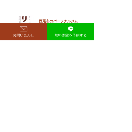
す。 その劇的な変化にオード
法」
リー・若林正恭さんも驚きを
見せており、SNSでも大きく
注目を集めています。 鈴木も
西尾市のパーソナルジム
​リット
ぐらが痩せたのはいつ？きっ
richer fitness
かけは何？ もぐらさんがダイ
お問い合わせ
無料体験を予約する
エット成功を明かしたのは、
2026年4月6日深夜放送の
TBSラジオ「空気階段の踊り
場」。 リスナーの
完全予約制→