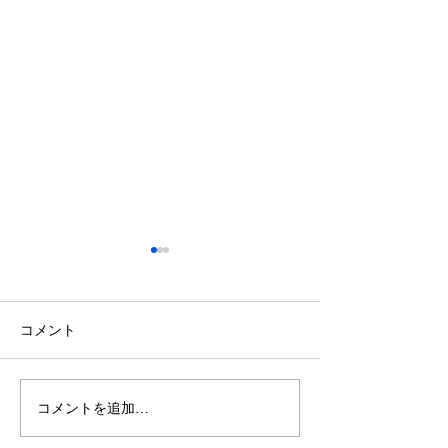
鈴木もぐらが痩せた！3ヶ
月で38キロ減のダイエッ
ト方法とは？
空気階段・鈴木もぐらさん
コメント
（38）が、わずか3ヶ月で体
重123キロから85キロへ、マ
イナス38キロのダイエットに
コメントを追加…
ダイエットで最
成功したと話題になっていま
な方法は「続け