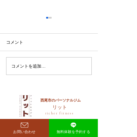
鈴木もぐらが痩せた！3ヶ
月で38キロ減のダイエッ
ト方法とは？
空気階段・鈴木もぐらさん
コメント
（38）が、わずか3ヶ月で体
重123キロから85キロへ、マ
イナス38キロのダイエットに
コメントを追加…
ダイエットで最
成功したと話題になっていま
な方法は「続け
す。 その劇的な変化にオード
法」
リー・若林正恭さんも驚きを
見せており、SNSでも大きく
注目を集めています。 鈴木も
西尾市のパーソナルジム
​リット
ぐらが痩せたのはいつ？きっ
richer fitness
かけは何？ もぐらさんがダイ
エット成功を明かしたのは、
2026年4月6日深夜放送の
お問い合わせ
無料体験を予約する