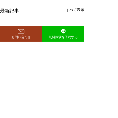
すべて表示
最新記事
お問い合わせ
無料体験を予約する
鈴木もぐらが痩せた！3ヶ
月で38キロ減のダイエッ
ト方法とは？
空気階段・鈴木もぐらさん