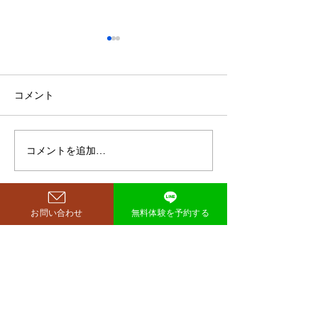
鈴木もぐらが痩せた！3ヶ
月で38キロ減のダイエッ
ト方法とは？
空気階段・鈴木もぐらさん
コメント
（38）が、わずか3ヶ月で体
重123キロから85キロへ、マ
イナス38キロのダイエットに
コメントを追加…
ダイエットで最
成功したと話題になっていま
な方法は「続け
す。 その劇的な変化にオード
法」
リー・若林正恭さんも驚きを
見せており、SNSでも大きく
お問い合わせ
無料体験を予約する
注目を集めています。 鈴木も
西尾市のパーソナルジム
​リット
ぐらが痩せたのはいつ？きっ
richer fitness
かけは何？ もぐらさんがダイ
エット成功を明かしたのは、
2026年4月6日深夜放送の
TBSラジオ「空気階段の踊り