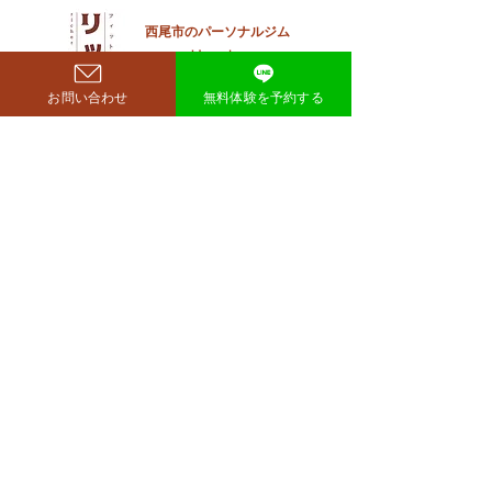
見せており、SNSでも大きく
注目を集めています。 鈴木も
西尾市のパーソナルジム
​リット
ぐらが痩せたのはいつ？きっ
richer fitness
かけは何？ もぐらさんがダイ
お問い合わせ
無料体験を予約する
エット成功を明かしたのは、
2026年4月6日深夜放送の
TBSラジオ「空気階段の踊り
場」。 リスナーの
完全予約制→