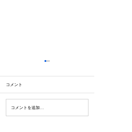
鈴木もぐらが痩せた！3ヶ
月で38キロ減のダイエッ
ト方法とは？
空気階段・鈴木もぐらさん
コメント
（38）が、わずか3ヶ月で体
重123キロから85キロへ、マ
イナス38キロのダイエットに
コメントを追加…
ダイエットで最
成功したと話題になっていま
な方法は「続け
す。 その劇的な変化にオード
法」
リー・若林正恭さんも驚きを