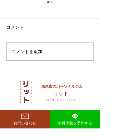
鈴木もぐらが痩せた！3ヶ
月で38キロ減のダイエッ
ト方法とは？
空気階段・鈴木もぐらさん
コメント
（38）が、わずか3ヶ月で体
重123キロから85キロへ、マ
イナス38キロのダイエットに
コメントを追加…
ダイエットで最
成功したと話題になっていま
な方法は「続け
す。 その劇的な変化にオード
法」
リー・若林正恭さんも驚きを
見せており、SNSでも大きく
注目を集めています。 鈴木も
西尾市のパーソナルジム
​リット
ぐらが痩せたのはいつ？きっ
richer fitness
かけは何？ もぐらさんがダイ
エット成功を明かしたのは、
2026年4月6日深夜放送の
お問い合わせ
無料体験を予約する
TBSラジオ「空気階段の踊り
場」。 リスナーの