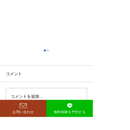
鈴木もぐらが痩せた！3ヶ
月で38キロ減のダイエッ
ト方法とは？
空気階段・鈴木もぐらさん
コメント
（38）が、わずか3ヶ月で体
重123キロから85キロへ、マ
イナス38キロのダイエットに
コメントを追加…
ダイエットで最
成功したと話題になっていま
な方法は「続け
す。 その劇的な変化にオード
法」
お問い合わせ
無料体験を予約する
リー・若林正恭さんも驚きを
見せており、SNSでも大きく
注目を集めています。 鈴木も
西尾市のパーソナルジム