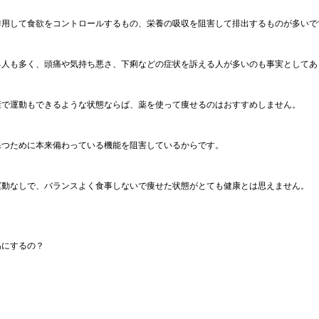
作用して食欲をコントロールするもの、栄養の吸収を阻害して排出するものが多いで
る人も多く、頭痛や気持ち悪さ、下痢などの症状を訴える人が多いのも事実としてあ
康で運動もできるような状態ならば、薬を使って痩せるのはおすすめしません。
保つために本来備わっている機能を阻害しているからです。
運動なしで、バランスよく食事しないで痩せた状態がとても健康とは思えません。
為にするの？