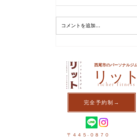
コメントを追加…
夏までに痩せるための最後の
手段
西尾市のパーソナルジ
​リッ
richer fitness
完全予約制→
〒４４５−０８７０