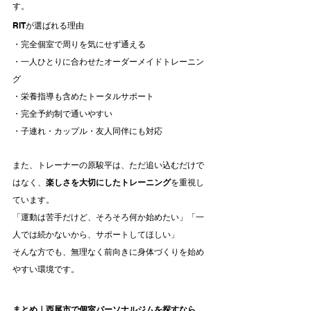
す。
RITが選ばれる理由
・完全個室で周りを気にせず通える
・一人ひとりに合わせたオーダーメイドトレーニン
グ
・栄養指導も含めたトータルサポート
・完全予約制で通いやすい
・子連れ・カップル・友人同伴にも対応
また、トレーナーの原駿平は、ただ追い込むだけで
はなく、
楽しさを大切にしたトレーニング
を重視し
ています。
「運動は苦手だけど、そろそろ何か始めたい」「一
人では続かないから、サポートしてほしい」
そんな方でも、無理なく前向きに身体づくりを始め
やすい環境です。
まとめ｜西尾市で個室パーソナルジムを探すなら、