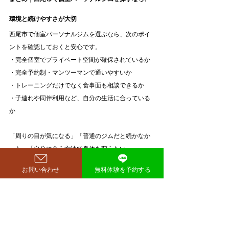
環境と続けやすさが大切
西尾市で個室パーソナルジムを選ぶなら、次のポイ
ントを確認しておくと安心です。
・完全個室でプライベート空間が確保されているか
・完全予約制・マンツーマンで通いやすいか
・トレーニングだけでなく食事面も相談できるか
・子連れや同伴利用など、自分の生活に合っている
か
「周りの目が気になる」「普通のジムだと続かなか
った」「自分に合う方法で身体を変えたい」
そんな方は、個室パーソナルジムという選択肢が合
お問い合わせ
無料体験を予約する
っているかもしれません。
西尾市で落ち着いて通えるパーソナルジムをお探し
の方は、ぜひ一度RIT（リット）へご相談ください。