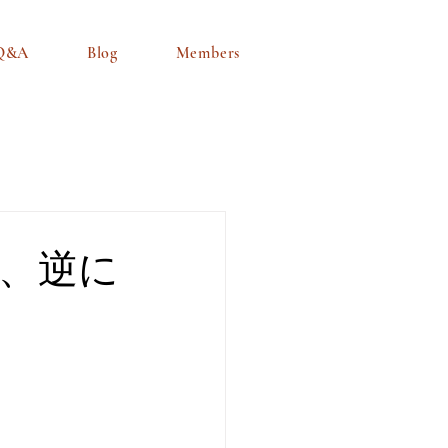
Q&A
Blog
Members
、逆に