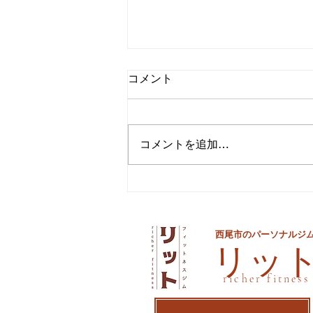
コメント
コメントを追加…
夏までに痩せるための最後の
手段
西尾市のパーソナルジ
​リッ
richer fitness