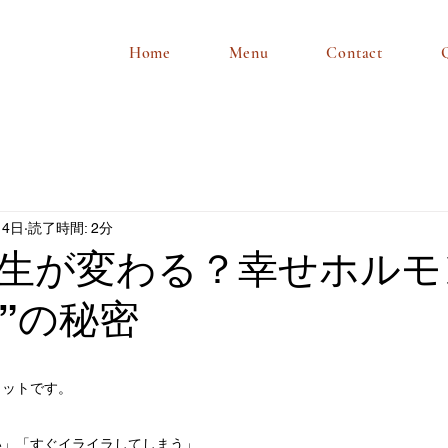
Home
Menu
Contact
月4日
読了時間: 2分
生が変わる？幸せホルモ
”の秘密
リットです。
い」「すぐイライラしてしまう」