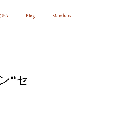
Q&A
Blog
Members
ン“セ