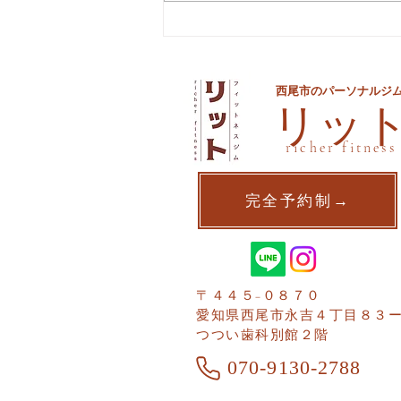
夏までに痩せるための最後の
手段
西尾市のパーソナルジ
​リッ
richer fitness
完全予約制→
〒４４５−０８７０
愛知県西尾市​永吉４丁目８３
つつい歯科別館２階
070-9130-2788