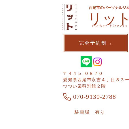
西尾市のパーソナルジ
​リッ
richer fitness
完全予約制→
〒４４５−０８７０
愛知県西尾市​永吉４丁目８３
つつい歯科別館２階
070-9130-2788
​駐車場 有り