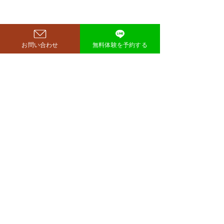
お問い合わせ
無料体験を予約する
鈴木もぐらが痩せた！3ヶ
月で38キロ減のダイエッ
ト方法とは？
空気階段・鈴木もぐらさん
コメント
（38）が、わずか3ヶ月で体
重123キロから85キロへ、マ
イナス38キロのダイエットに
コメントを追加…
ダイエットで最
成功したと話題になっていま
な方法は「続け
す。 その劇的な変化にオード
法」
リー・若林正恭さんも驚きを
見せており、SNSでも大きく
注目を集めています。 鈴木も
西尾市のパーソナルジム
​リット
ぐらが痩せたのはいつ？きっ
richer fitness
かけは何？ もぐらさんがダイ