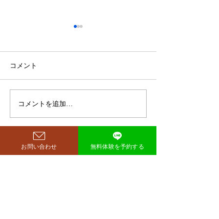
鈴木もぐらが痩せた！3ヶ
月で38キロ減のダイエッ
ト方法とは？
空気階段・鈴木もぐらさん
コメント
（38）が、わずか3ヶ月で体
重123キロから85キロへ、マ
イナス38キロのダイエットに
コメントを追加…
ダイエットで最
成功したと話題になっていま
な方法は「続け
す。 その劇的な変化にオード
法」
リー・若林正恭さんも驚きを
見せており、SNSでも大きく
お問い合わせ
無料体験を予約する
注目を集めています。 鈴木も
西尾市のパーソナルジム
​リット
ぐらが痩せたのはいつ？きっ
richer fitness
かけは何？ もぐらさんがダイ
エット成功を明かしたのは、
2026年4月6日深夜放送の
TBSラジオ「空気階段の踊り