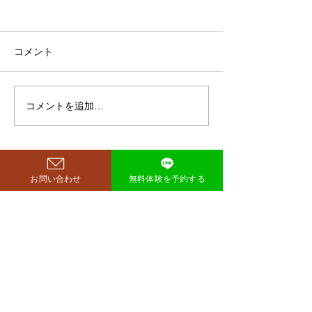
鈴木もぐらが痩せた！3ヶ
月で38キロ減のダイエッ
ト方法とは？
空気階段・鈴木もぐらさん
コメント
（38）が、わずか3ヶ月で体
重123キロから85キロへ、マ
イナス38キロのダイエットに
コメントを追加…
ダイエットで最
成功したと話題になっていま
な方法は「続け
す。 その劇的な変化にオード
法」
リー・若林正恭さんも驚きを
見せており、SNSでも大きく
お問い合わせ
無料体験を予約する
注目を集めています。 鈴木も
西尾市のパーソナルジム
​リット
ぐらが痩せたのはいつ？きっ
richer fitness
かけは何？ もぐらさんがダイ
エット成功を明かしたのは、
2026年4月6日深夜放送の
TBSラジオ「空気階段の踊り
場」。 リスナーの
完全予約制→