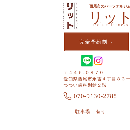
西尾市のパーソナルジ
​リッ
richer fitness
完全予約制→
〒４４５−０８７０
愛知県西尾市​永吉４丁目８３
つつい歯科別館２階
070-9130-2788
​駐車場 有り