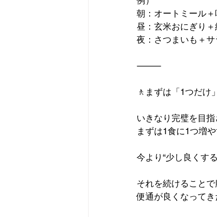
例）
朝：オートミール＋
昼：玄米おにぎり＋
夜：さつまいも＋サ
⸻
🚶まずは「1つだけ
いきなり完璧を目指
まずは1食に1つ増
今より“少し良くす
それを続けることで
便通が良くなってき