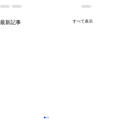
すべて表示
最新記事
鈴木もぐらが痩せた！3ヶ
月で38キロ減のダイエッ