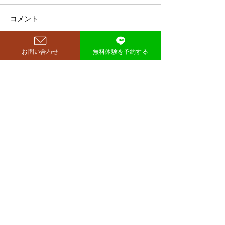
ト方法とは？
空気階段・鈴木もぐらさん
コメント
（38）が、わずか3ヶ月で体
重123キロから85キロへ、マ
お問い合わせ
無料体験を予約する
イナス38キロのダイエットに
コメントを追加…
ダイエットで最
成功したと話題になっていま
な方法は「続け
す。 その劇的な変化にオード
法」
リー・若林正恭さんも驚きを
見せており、SNSでも大きく
注目を集めています。 鈴木も
西尾市のパーソナルジム
​リット
ぐらが痩せたのはいつ？きっ
richer fitness
かけは何？ もぐらさんがダイ
エット成功を明かしたのは、
2026年4月6日深夜放送の
TBSラジオ「空気階段の踊り
場」。 リスナーの
完全予約制→