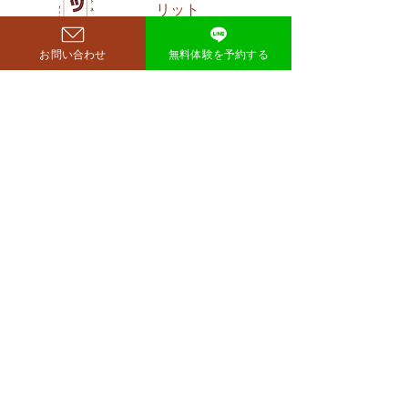
​リット
ぐらが痩せたのはいつ？きっ
richer fitness
かけは何？ もぐらさんがダイ
エット成功を明かしたのは、
お問い合わせ
無料体験を予約する
2026年4月6日深夜放送の
TBSラジオ「空気階段の踊り
場」。 リスナーの
完全予約制→