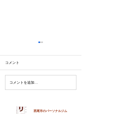
鈴木もぐらが痩せた！3ヶ
月で38キロ減のダイエッ
ト方法とは？
空気階段・鈴木もぐらさん
コメント
（38）が、わずか3ヶ月で体
重123キロから85キロへ、マ
イナス38キロのダイエットに
コメントを追加…
ダイエットで最
成功したと話題になっていま
な方法は「続け
す。 その劇的な変化にオード
法」
リー・若林正恭さんも驚きを
見せており、SNSでも大きく
注目を集めています。 鈴木も
西尾市のパーソナルジム