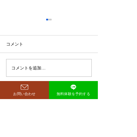
鈴木もぐらが痩せた！3ヶ
月で38キロ減のダイエッ
ト方法とは？
空気階段・鈴木もぐらさん
コメント
（38）が、わずか3ヶ月で体
重123キロから85キロへ、マ
イナス38キロのダイエットに
コメントを追加…
ダイエットで最
成功したと話題になっていま
な方法は「続け
す。 その劇的な変化にオード
法」
リー・若林正恭さんも驚きを
お問い合わせ
無料体験を予約する
見せており、SNSでも大きく
注目を集めています。 鈴木も
西尾市のパーソナルジム
​リット
ぐらが痩せたのはいつ？きっ
richer fitness
かけは何？ もぐらさんがダイ
エット成功を明かしたのは、
2026年4月6日深夜放送の