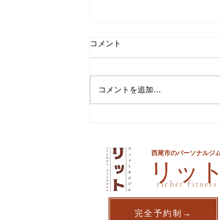
コメント
コメントを追加…
夏までに痩せるための最後の
手段
西尾市のパーソナルジ
​リッ
richer fitness
完全予約制→