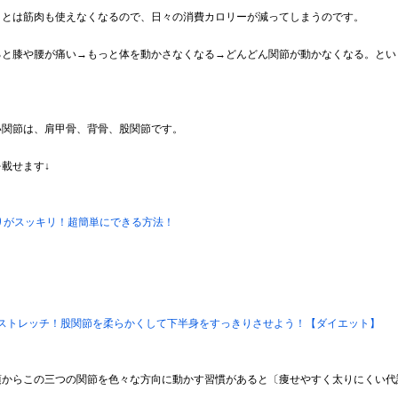
ことは筋肉も使えなくなるので、日々の消費カロリーが減ってしまうのです。
ると膝や腰が痛い→もっと体を動かさなくなる→どんどん関節が動かなくなる。とい
い関節は、肩甲骨、背骨、股関節です。
載せます↓
りがスッキリ！超簡単にできる方法！
正ストレッチ！股関節を柔らかくして下半身をすっきりさせよう！【ダイエット】
頃からこの三つの関節を色々な方向に動かす習慣があると〔痩せやすく太りにくい代