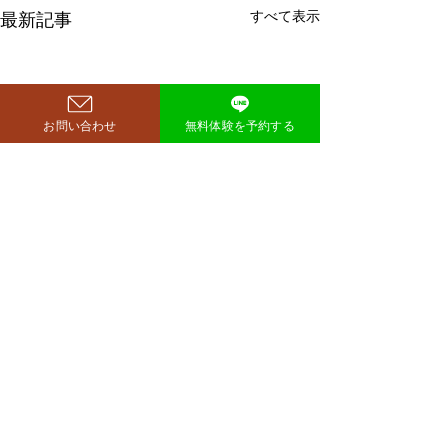
すべて表示
最新記事
お問い合わせ
無料体験を予約する
鈴木もぐらが痩せた！3ヶ
月で38キロ減のダイエッ
ト方法とは？
空気階段・鈴木もぐらさん
コメント