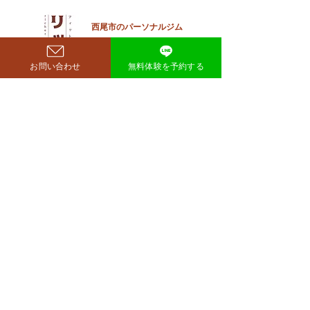
見せており、SNSでも大きく
注目を集めています。 鈴木も
西尾市のパーソナルジム
​リット
ぐらが痩せたのはいつ？きっ
richer fitness
かけは何？ もぐらさんがダイ
お問い合わせ
無料体験を予約する
エット成功を明かしたのは、
2026年4月6日深夜放送の
TBSラジオ「空気階段の踊り
場」。 リスナーの
完全予約制→