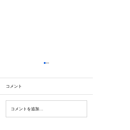
鈴木もぐらが痩せた！3ヶ
月で38キロ減のダイエッ
ト方法とは？
空気階段・鈴木もぐらさん
コメント
（38）が、わずか3ヶ月で体
重123キロから85キロへ、マ
イナス38キロのダイエットに
コメントを追加…
ダイエットで最
成功したと話題になっていま
な方法は「続け
す。 その劇的な変化にオード
法」
リー・若林正恭さんも驚きを