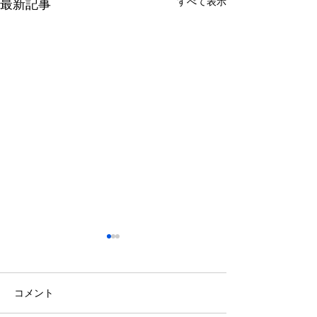
すべて表示
最新記事
鈴木もぐらが痩せた！3ヶ
月で38キロ減のダイエッ
ト方法とは？
空気階段・鈴木もぐらさん
コメント
（38）が、わずか3ヶ月で体