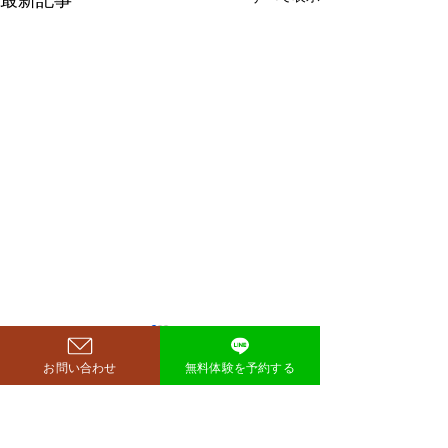
鈴木もぐらが痩せた！3ヶ
月で38キロ減のダイエッ
お問い合わせ
無料体験を予約する
ト方法とは？
空気階段・鈴木もぐらさん
コメント
（38）が、わずか3ヶ月で体