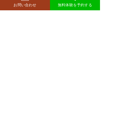
お問い合わせ
無料体験を予約する
鈴木もぐらが痩せた！3ヶ
月で38キロ減のダイエッ
ト方法とは？
空気階段・鈴木もぐらさん
コメント
（38）が、わずか3ヶ月で体
重123キロから85キロへ、マ
イナス38キロのダイエットに
コメントを追加…
ダイエットで最
成功したと話題になっていま
な方法は「続け
す。 その劇的な変化にオード
法」
リー・若林正恭さんも驚きを
見せており、SNSでも大きく
注目を集めています。 鈴木も
西尾市のパーソナルジム
​リット
ぐらが痩せたのはいつ？きっ
richer fitness
かけは何？ もぐらさんがダイ
エット成功を明かしたのは、
2026年4月6日深夜放送の
TBSラジオ「空気階段の踊り
場」。 リスナーの