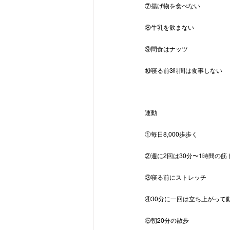
⑦揚げ物を食べない
⑧牛乳を飲まない
⑨間食はナッツ
⑩寝る前3時間は食事しない
運動
①毎日8,000歩歩く
②週に2回は30分〜1時間の筋
③寝る前にストレッチ
④30分に一回は立ち上がって
⑤朝20分の散歩