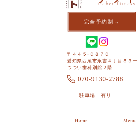
richer fitness
完全予約制→
〒４４５−０８７０
愛知県西尾市​永吉４丁目８３
つつい歯科別館２階
070-9130-2788
​駐車場 有り
Home
Menu