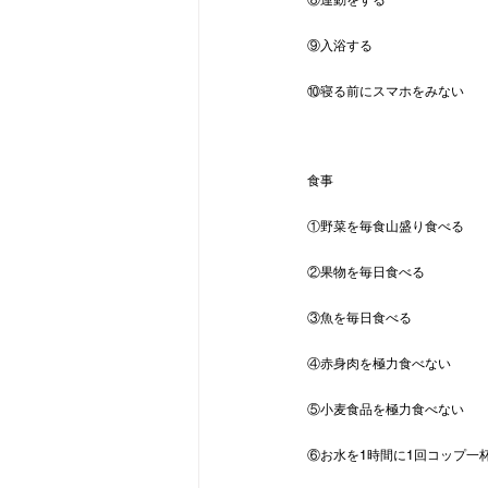
⑧運動をする
⑨入浴する
⑩寝る前にスマホをみない
食事
①野菜を毎食山盛り食べる
②果物を毎日食べる
③魚を毎日食べる
④赤身肉を極力食べない
⑤小麦食品を極力食べない
⑥お水を1時間に1回コップ一