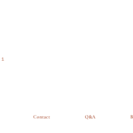
エット成功を明かしたのは、
2026年4月6日深夜放送のTBSラ
ジオ「空気階段の踊り場」。 リ
スナーの
ー１
Contact
Q&A
B