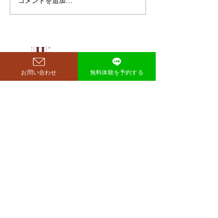
コメントを追加…
ダイエットで最
成功したと話題になっていま
な方法は「続け
す。 その劇的な変化にオード
法」
リー・若林正恭さんも驚きを
見せており、SNSでも大きく
注目を集めています。 鈴木も
西尾市のパーソナルジム
​リット
ぐらが痩せたのはいつ？きっ
お問い合わせ
無料体験を予約する
richer fitness
かけは何？ もぐらさんがダイ
エット成功を明かしたのは、
2026年4月6日深夜放送の
TBSラジオ「空気階段の踊り
場」。 リスナーの
完全予約制→