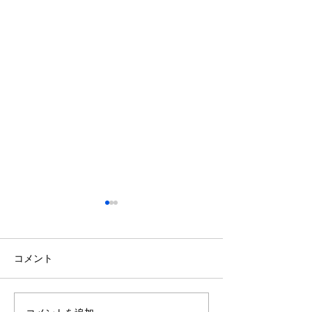
鈴木もぐらが痩せた！3ヶ
月で38キロ減のダイエッ
ト方法とは？
空気階段・鈴木もぐらさん
コメント
（38）が、わずか3ヶ月で体
重123キロから85キロへ、マ
イナス38キロのダイエットに