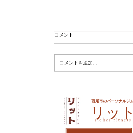
コメント
コメントを追加…
夏までに痩せるための最後の
手段
西尾市のパーソナルジ
​リッ
richer fitness