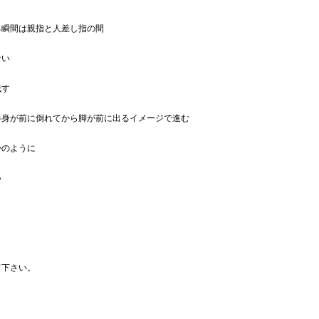
る瞬間は親指と人差し指の間
ない
残す
半身が前に倒れてから脚が前に出るイメージで進む
かのように
い
て下さい。