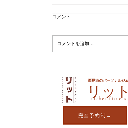
コメント
コメントを追加…
夏までに痩せるための最後の
手段
西尾市のパーソナルジ
​リッ
richer fitness
完全予約制→