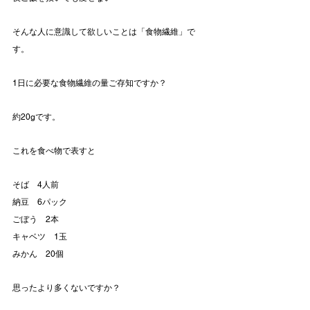
そんな人に意識して欲しいことは「食物繊維」で
す。
1日に必要な食物繊維の量ご存知ですか？
約20gです。
これを食べ物で表すと
そば　4人前
納豆　6パック
ごぼう　2本
キャベツ　1玉
みかん　20個
思ったより多くないですか？