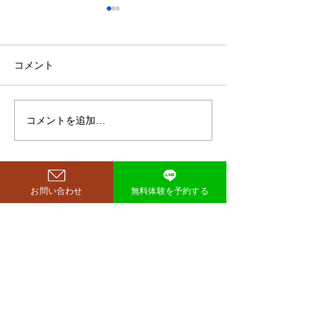
鈴木もぐらが痩せた！3ヶ
月で38キロ減のダイエッ
ト方法とは？
空気階段・鈴木もぐらさん
コメント
（38）が、わずか3ヶ月で体
重123キロから85キロへ、マ
イナス38キロのダイエットに
コメントを追加…
ダイエットで最
成功したと話題になっていま
な方法は「続け
す。 その劇的な変化にオード
法」
リー・若林正恭さんも驚きを
見せており、SNSでも大きく
お問い合わせ
無料体験を予約する
注目を集めています。 鈴木も
西尾市のパーソナルジム
​リット
ぐらが痩せたのはいつ？きっ
richer fitness
かけは何？ もぐらさんがダイ
エット成功を明かしたのは、
2026年4月6日深夜放送の
TBSラジオ「空気階段の踊り
場」。 リスナーの