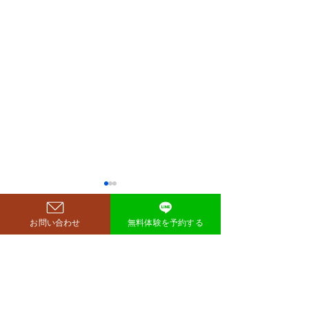
鈴木もぐらが痩せた！3ヶ
月で38キロ減のダイエッ
お問い合わせ
無料体験を予約する
ト方法とは？
空気階段・鈴木もぐらさん
コメント
（38）が、わずか3ヶ月で体
重123キロから85キロへ、マ
イナス38キロのダイエットに
コメントを追加…
ダイエットで最
成功したと話題になっていま