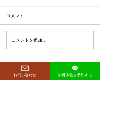
月で38キロ減のダイエッ
ト方法とは？
空気階段・鈴木もぐらさん
コメント
（38）が、わずか3ヶ月で体
重123キロから85キロへ、マ
イナス38キロのダイエットに
コメントを追加…
ダイエットで最
成功したと話題になっていま
な方法は「続け
す。 その劇的な変化にオード
法」
リー・若林正恭さんも驚きを
見せており、SNSでも大きく
注目を集めています。 鈴木も
お問い合わせ
無料体験を予約する
西尾市のパーソナルジム
​リット
ぐらが痩せたのはいつ？きっ
richer fitness
かけは何？ もぐらさんがダイ
エット成功を明かしたのは、
2026年4月6日深夜放送の
TBSラジオ「空気階段の踊り
場」。 リスナーの
完全予約制→