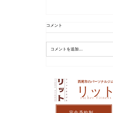
コメント
コメントを追加…
夏までに痩せるための最後の
手段
西尾市のパーソナルジ
​リッ
richer fitness
完全予約制→